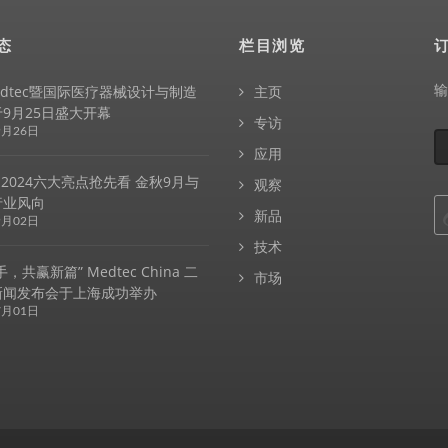
态
栏目浏览
输
Medtec暨国际医疗器械设计与制造
主页
9月25日盛大开幕
专访
9月26日
应用
c 2024六大亮点抢先看 金秋9月与
观察
行业风向
新品
9月02日
技术
，共赢新篇” Medtec China 二
市场
新闻发布会于上海成功举办
7月01日