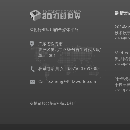
最新动
2024
深挖行业应用的全媒体平台
技术展于
2024年0
广东省珠海市
香洲区屏北二路55号再生时代大厦1
Medte
单元2001
您共探
2024年0
联系电话(郑女士):0756-3959286
“廿年携手
Cecile.Zheng@RTMworld.com
十周年
2024年0
友情链接:
清锋科技3D打印